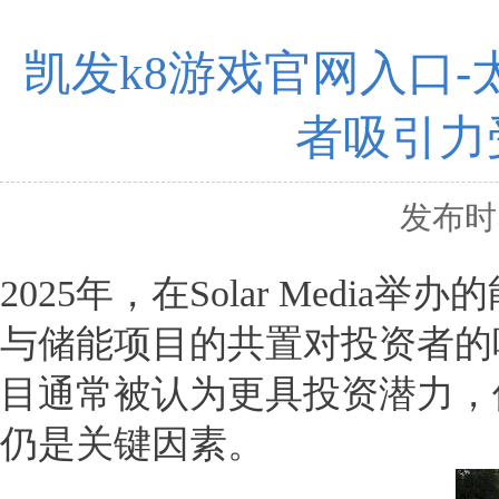
凯发k8游戏官网入口
者吸引力
发布时间
2025年，在Solar Med
与储能项目的共置对投资者的
目通常被认为更具投资潜力，
仍是关键因素。