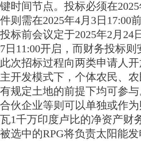
键时间节点。投标必须在2025年
件则需在2025年4月3日17
投标前会议定于2025年2月24日
7日11:00开启，而财务投标则安
此次招标过程向两类申请人开
主开发模式下，个体农民、农
有规定土地的前提下均可参与
合伙企业等则可以单独或作为
瓦1千万印度卢比的净资产财
被选中的RPG将负责太阳能