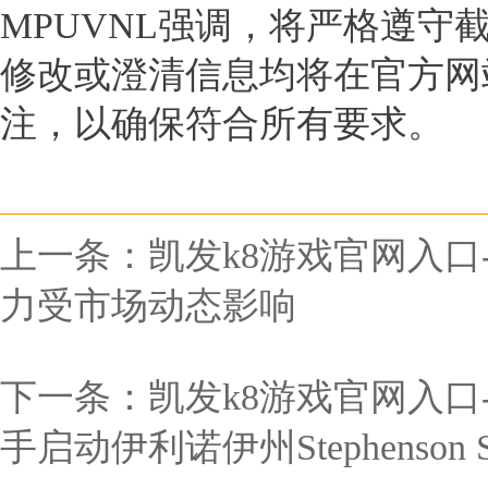
MPUVNL强调，将严格遵
修改或澄清信息均将在官方网
注，以确保符合所有要求。
上一条：
凯发k8游戏官网入
力受市场动态影响
下一条：
凯发k8游戏官网入口-Radia
手启动伊利诺伊州Stephenson