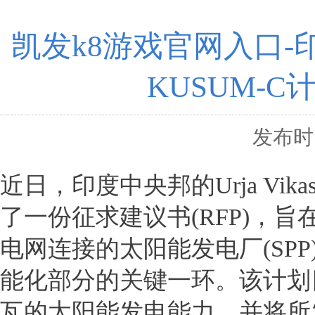
凯发k8游戏官网入口-
KUSUM-
发布时间
近日，印度中央邦的Urja Vika
了一份征求建议书(RFP)，旨
电网连接的太阳能发电厂(SPP)
能化部分的关键一环。该计划目
瓦的太阳能发电能力，并将所