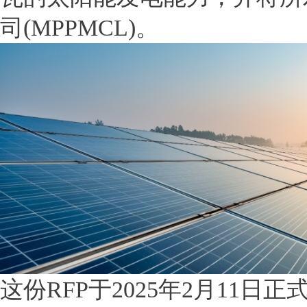
司(MPPMCL)。
这份RFP于2025年2月11