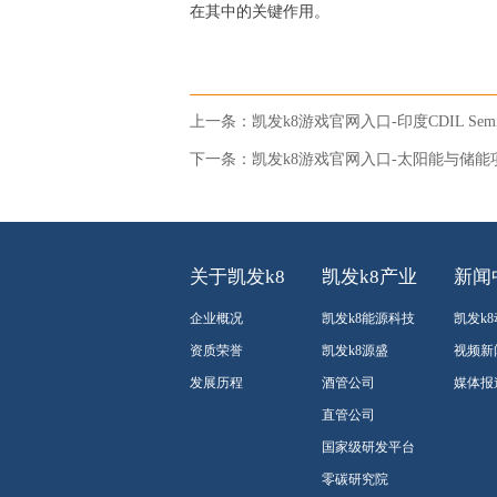
在其中的关键作用。
上一条：
凯发k8游戏官网入口-印度CDIL Sem
下一条：
凯发k8游戏官网入口-太阳能与储
关于凯发k8
凯发k8产业
新闻
企业概况
凯发k8能源科技
凯发k
资质荣誉
凯发k8源盛
视频新
发展历程
酒管公司
媒体报
直管公司
国家级研发平台
零碳研究院