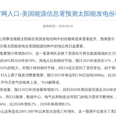
官网入口-美国能源信息署预测太阳能发电
发布时间：2026-06-05
，公用事业规模太阳能在美国发电结构中的份额将迎来显著提升。预测显示，这一
势预示着太阳能发电在美国能源结构中的地位将日益重要。
太阳能发电量预计将增加45%。这一显著增长反映了美国在可再生能源领域的
年的40%和2026年的39%。风电占比则相对平稳，预计2025年保持在11%，
国16%的电力，并预计保持相对平稳，但EIA也注意到了某些变化。由
上调了煤炭消费量预测，预计2025年将达到3.86亿短吨(MMst)，比2
，且平均天然气价格将上涨。”EIA解释道。
排放量。预计2025年排放量将增加1%，但到2026年将回落至接近202
3%，而EIA预测，数据中心、电气化和制造业等部门的电力需求不断增长，
h)，比2024年增长2%，2026年将再增长1%。
这将是自2005-2007年以来首次连续三年增长。这一预测不仅展示了