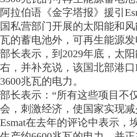
阿拉伯语《金字塔报》援引Es
国私营部门开展的太阳能和风能
瓦的蓄电池外，可再生能源发电
部长表示，到2029年底，太
右，并补充说，该国北部港口D
3600兆瓦的电力。
部长表示：“所有这些项目不
会，刺激经济，使国家实现减
Esmat在去年的评论中表示
生产约6600兆瓦的电力，并