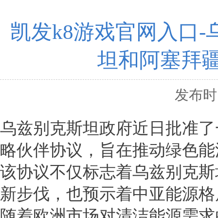
凯发k8游戏官网入口
坦和阿塞拜
发布时间
乌兹别克斯坦政府近日批准了
略伙伴协议，旨在推动绿色能
该协议不仅标志着乌兹别克斯
新步伐，也预示着中亚能源格
随着欧洲市场对清洁能源需求