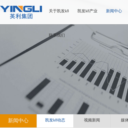
关于凯发k8
凯发k8产业
新闻中心
联系我们
新闻中心
凯发k8动态
视频新闻
媒