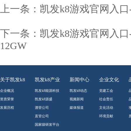
上一条：
凯发k8游戏官网入
下一条：
凯发k8游戏官网入口
12GW
关于凯发k8
凯发k8产业
新闻中心
企业文化
企业概况
凯发k8能源科技
凯发k8动态
党建工会
资质荣誉
凯发k8源盛
视频新闻
社会责任
发展历程
酒管公司
媒体报道
文化活动
直管公司
环境贡献
国家级研发平台