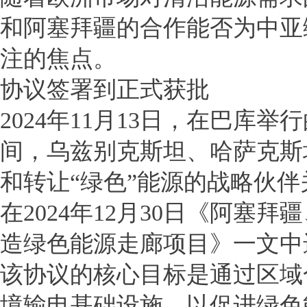
和阿塞拜疆的合作能否为中亚
注的焦点。
协议签署到正式获批
2024年11月13日，在巴库举
间，乌兹别克斯坦、哈萨克斯
和转让“绿色”能源的战略伙
在2024年12月30日《阿
造绿色能源走廊项目》一文中
该协议的核心目标是通过区域
境输电基础设施，以促进绿色能