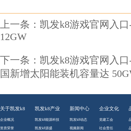
上一条：
凯发k8游戏官网入口
12GW
下一条：
凯发k8游戏官网入口-SEI
国新增太阳能装机容量达 50G
关于凯发k8
凯发k8产业
新闻中心
企业文化
企业概况
凯发k8能源科技
凯发k8动态
党建工会
资质荣誉
凯发k8源盛
视频新闻
社会责任