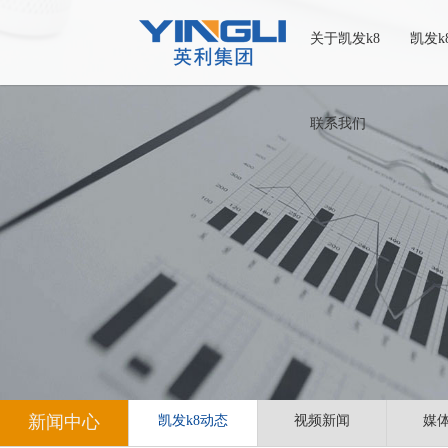
关于凯发k8
凯发k
联系我们
新闻中心
凯发k8动态
视频新闻
媒