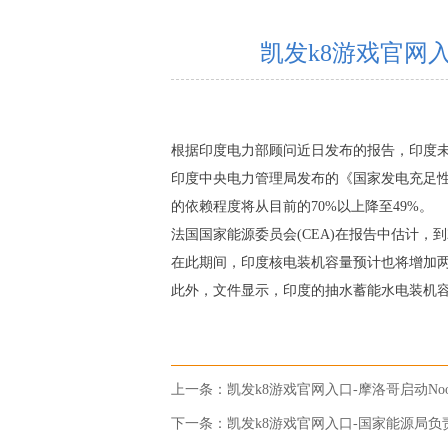
凯发k8游戏官网
根据印度电力部顾问近日发布的报告，印度
印度中央电力管理局发布的《国家发电充足性计
的依赖程度将从目前的70%以上降至49%。
法国国家能源委员会(CEA)在报告中估计，到
在此期间，印度核电装机容量预计也将增加两倍
此外，文件显示，印度的抽水蓄能水电装机容量预计
上一条：
凯发k8游戏官网入口-摩洛哥启动Noor
下一条：
凯发k8游戏官网入口-国家能源局