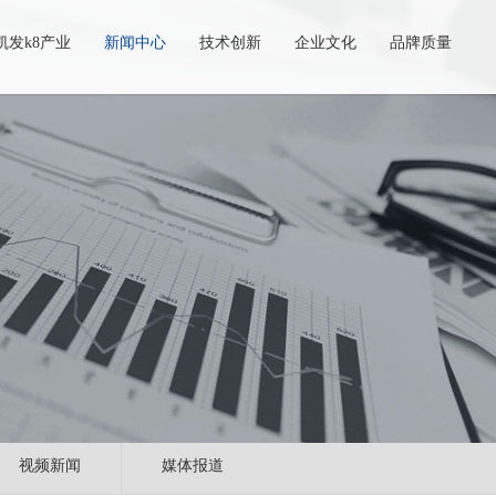
凯发k8产业
新闻中心
技术创新
企业文化
品牌质量
视频新闻
媒体报道