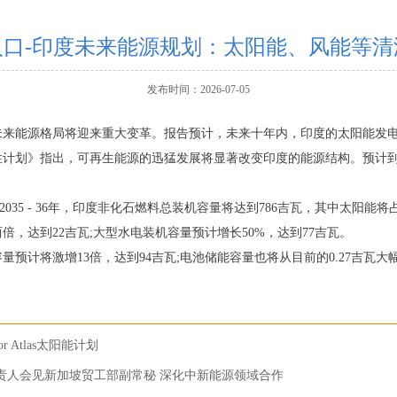
入口-印度未来能源规划：太阳能、风能等
发布时间：2026-07-05
未来能源格局将迎来重大变革。报告预计，未来十年内，印度的太阳能发
划》指出，可再生能源的迅猛发展将显著改变印度的能源结构。预计到203
2035 - 36年，印度非化石燃料总装机容量将达到786吉瓦，其中太阳能
，达到22吉瓦;大型水电装机容量预计增长50%，达到77吉瓦。
将激增13倍，达到94吉瓦;电池储能容量也将从目前的0.27吉瓦大幅增至2
 Atlas太阳能计划
负责人会见新加坡贸工部副常秘 深化中新能源领域合作