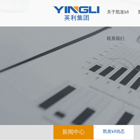
关于凯发k8
联系我们
新闻中心
凯发k8动态