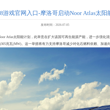
8游戏官网入口-摩洛哥启动Noor Atlas太
发布时间：2026-07-05
动Noor Atlas太阳能计划，此举意在扩大该国可再生能源产能，进一步
305兆瓦(MW)。这一举措将有力支持摩洛哥减少对化石燃料依赖、加速