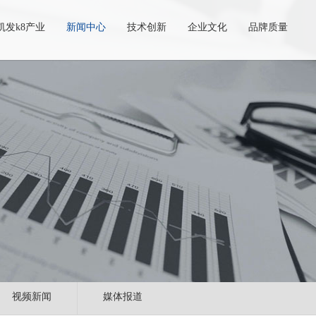
凯发k8产业
新闻中心
技术创新
企业文化
品牌质量
视频新闻
媒体报道