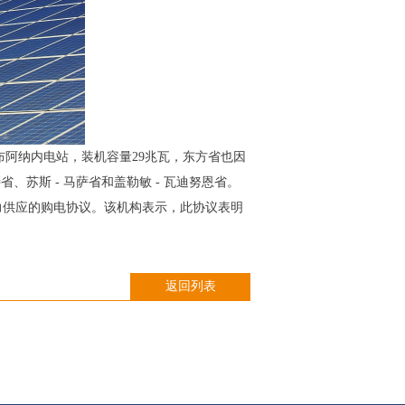
·布阿纳内电站，装机容量29兆瓦，东方省也因
、苏斯 - 马萨省和盖勒敏 - 瓦迪努恩省。
力供应的购电协议。该机构表示，此协议表明
返回列表