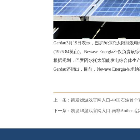
Gerdau3月19日表示，巴罗阿尔托太阳能发电
(1976.84英亩)。Newave Energi
根据规划，巴罗阿尔托太阳能发电综合体生产
Gerdau还指出，目前，Newave Energia在
上一条：
凯发k8游戏官网入口-中国石油首
下一条：
凯发k8游戏官网入口-南非Anthem