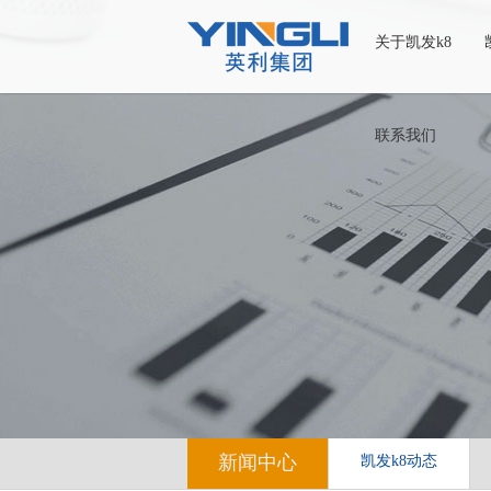
关于凯发k8
联系我们
新闻中心
凯发k8动态