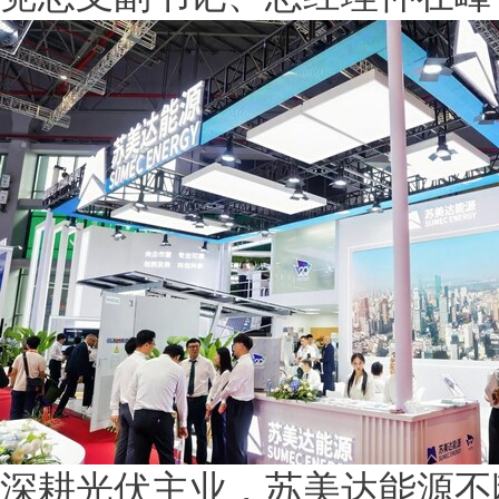
深耕光伏主业，苏美达能源不