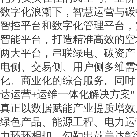
数字化浪潮下，智慧运营与碳
智控平台和数字化管理平台，
智能平台，打造精准高效的空
两大平台，串联绿电、碳资产
电侧、交易侧、用户侧多维需
化、商业化的综合服务。同时
达运营+运维一体化解决方案
真正以数据赋能产业提质增效
绿色产品、能源工程、电力运
力环环相扣，勾勒出苏美达能