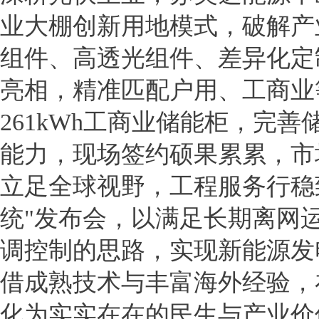
业大棚创新用地模式，破解产
组件、高透光组件、差异化定
亮相，精准匹配户用、工商业
261kWh工商业储能柜，完
能力，现场签约硕果累累，市
立足全球视野，工程服务行稳
统"发布会，以满足长期离网运
调控制的思路，实现新能源发
借成熟技术与丰富海外经验，
化为实实在在的民生与产业价