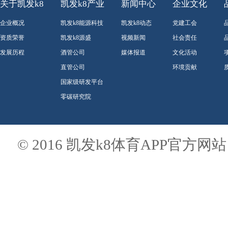
关于凯发k8
凯发k8产业
新闻中心
企业文化
企业概况
凯发k8能源科技
凯发k8动态
党建工会
资质荣誉
凯发k8源盛
视频新闻
社会责任
发展历程
酒管公司
媒体报道
文化活动
直管公司
环境贡献
国家级研发平台
零碳研究院
© 2016 凯发k8体育APP官方网站