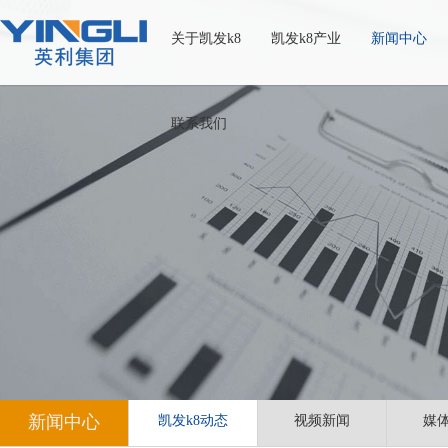
关于凯发k8
凯发k8产业
新闻中心
联系我们
新闻中心
凯发k8动态
视频新闻
媒