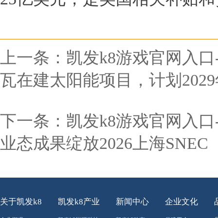
上一条：
凯发k8游戏官网入口-Qu
瓦在建太阳能项目，计划202
下一条：
凯发k8游戏官网入口
业态成果绽放2026上海SNEC
关于凯发k8
凯发k8产业
新闻中心
企业文化