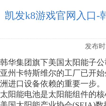
凯发k8游戏官网入口-韩
发布时间
韩华集团旗下美国太阳能子公司Q
亚州卡特斯维尔的工厂已开始
洲进口设备依赖的重要一步。
太阳能电池是太阳能组件的核
美国太阳能产业协会(SEIA)