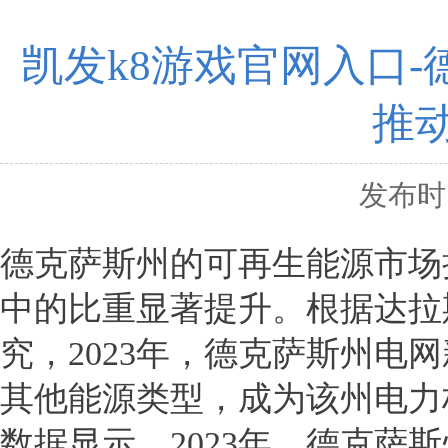
凯发k8游戏官网入口
推
发布时间
德克萨斯州的可再生能源市场
中的比重显著提升。根据达拉斯
究，2023年，德克萨斯州电
其他能源类型，成为该州电力
数据显示，2023年，德克萨斯