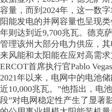
容量，而到2024年，这一数字
阳能发电的并网容量也呈现类似趋势
年则达到近9,700兆瓦。德克
管理该州大部分电力供应，其
来风能和太阳能在应对高需求
ERCOT首席执行官Pablo V
2021年以来，电网中的电池
近10,000兆瓦。”他指出，
段”对电网稳定性产生了显著影
的公用事业规模太阳能装机量超