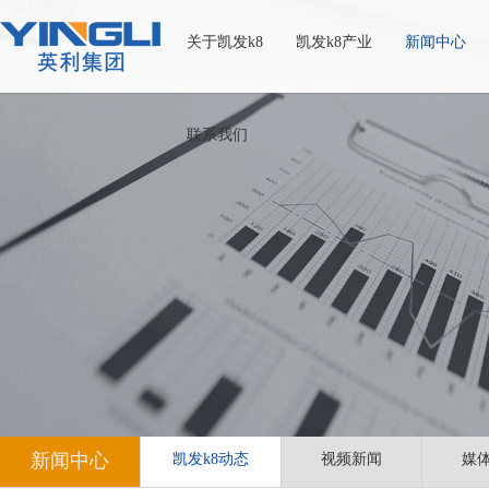
关于凯发k8
凯发k8产业
新闻中心
联系我们
新闻中心
凯发k8动态
视频新闻
媒