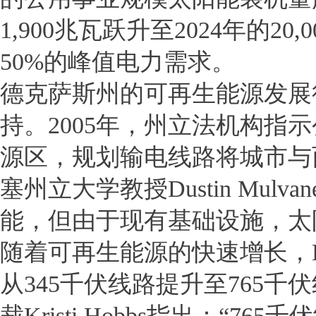
1,900兆瓦跃升至2024年的
50%的峰值电力需求。
德克萨斯州的可再生能源发展
持。2005年，州立法机构指
源区，规划输电线路将城市与
塞州立大学教授Dustin Mul
能，但由于现有基础设施，太
随着可再生能源的快速增长，
从345千伏线路提升至765千
裁Kristi Hobbs指出：“