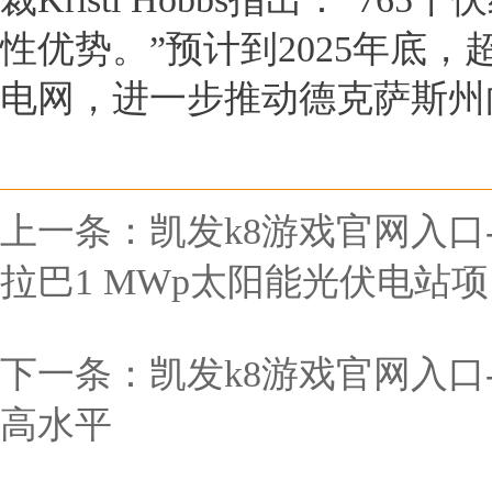
性优势。”预计到2025年底，
电网，进一步推动德克萨斯州
上一条：
凯发k8游戏官网入
拉巴1 MWp太阳能光伏电站
下一条：
凯发k8游戏官网入
高水平