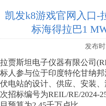
凯发k8游戏官网入口
标海得拉巴1 M
发布时间
拉贾斯坦电子仪器有限公司(R
标人参与位于印度特伦甘纳邦海
伏电站的设计、供应、安装、
次招标编号为REIL/RE/2024
目预算为2.45千万卢比。