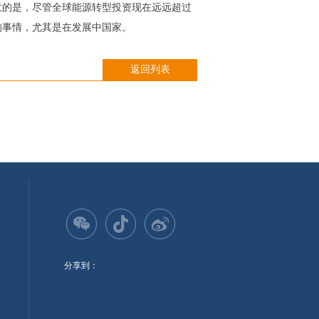
意的是，尽管全球能源转型投资现在远远超过
的事情，尤其是在发展中国家。
返回列表
分享到：