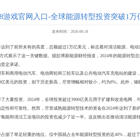
k8游戏官网入口-全球能源转型投资突破1万
发布时间：2026-06-18
4年达到了前所未有的高度，总额超过1万亿美元，标志着对清洁能源、电
视化的方式展示了这一关键数据。据彭博新能源财经报道，2024年的能源转型总投
的坚定承诺。
用车和商用电动汽车、电动两轮和三轮车以及公共电动汽车充电站的建设，比
0亿美元的投资，创下历史新高，尽管增幅相对较小，约为8%。此外，储能支出
大量投资。2024年，全球投资超过3900亿美元用于扩建和改造电网，
定性和可靠性。然而，尽管成熟能源转型技术的资金在2024年达到了新
，对氢能和清洁工业项目的投资也减少了近一半。这反映出在推动清洁能源
占据了举足轻重的地位。仅中国就占去年能源转型投资的近40%，超过