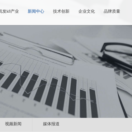
凯发k8产业
新闻中心
技术创新
企业文化
品牌质量
视频新闻
媒体报道