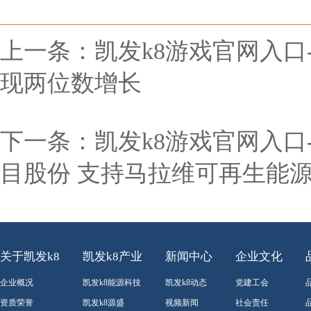
上一条：
凯发k8游戏官网入口
现两位数增长
下一条：
凯发k8游戏官网入口-Inf
目股份 支持马拉维可再生能
关于凯发k8
凯发k8产业
新闻中心
企业文化
企业概况
凯发k8能源科技
凯发k8动态
党建工会
资质荣誉
凯发k8源盛
视频新闻
社会责任