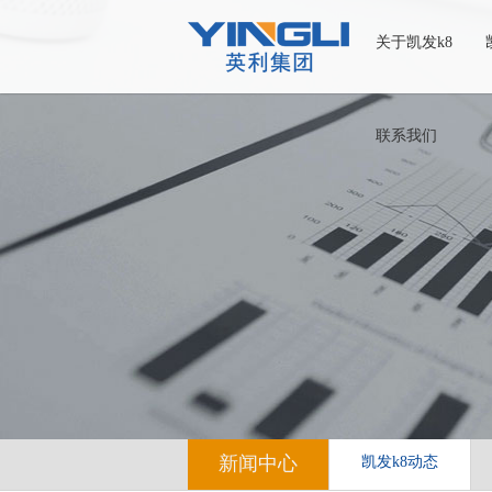
关于凯发k8
联系我们
新闻中心
凯发k8动态