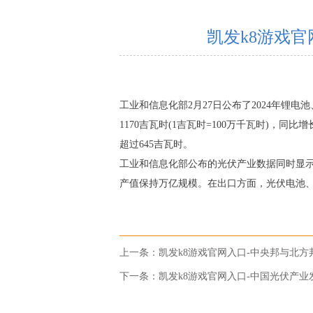
凯发k8游戏官
工业和信息化部2月27日公布了2024年锂
1170吉瓦时(1吉瓦时=100万千瓦时)，
超过645吉瓦时。
工业和信息化部公布的光伏产业数据同时显示
产值保持万亿规模。在出口方面，光伏电池、组
上一条：
凯发k8游戏官网入口-中央邦与北方
下一条：
凯发k8游戏官网入口-中国光伏产业发展