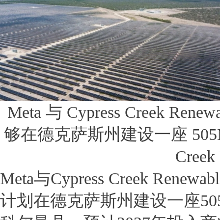
Meta 与 Cypress Creek 
够在德克萨斯州建设一座 505M
Creek
Meta与Cypress Creek Re
计划在德克萨斯州建设一座5