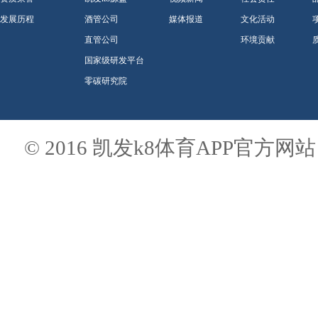
发展历程
酒管公司
媒体报道
文化活动
直管公司
环境贡献
国家级研发平台
零碳研究院
© 2016 凯发k8体育APP官方网站