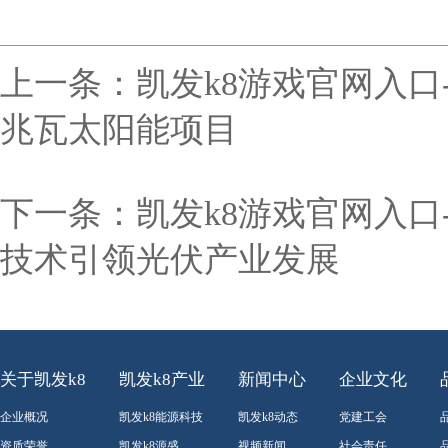
上一条：
凯发k8游戏官网入口-A
兆瓦太阳能项目
下一条：
凯发k8游戏官网入
技术引领光伏产业发展
关于凯发k8
凯发k8产业
新闻中心
企业文化
企业概况
凯发k8能源科技
凯发k8动态
党建工会
资质荣誉
凯发k8源盛
视频新闻
社会责任