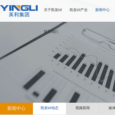
关于凯发k8
凯发k8产业
新闻中心
联系我们
新闻中心
凯发k8动态
视频新闻
媒