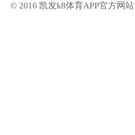
© 2016 凯发k8体育APP官方网站