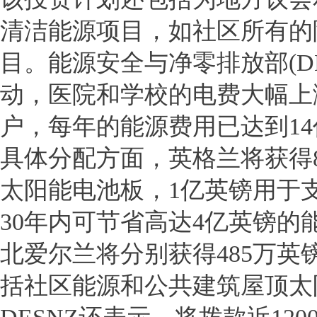
清洁能源项目，如社区所有的
目。能源安全与净零排放部(D
动，医院和学校的电费大幅上
户，每年的能源费用已达到14
具体分配方面，英格兰将获得8
太阳能电池板，1亿英镑用于支
30年内可节省高达4亿英镑
北爱尔兰将分别获得485万英镑
括社区能源和公共建筑屋顶太