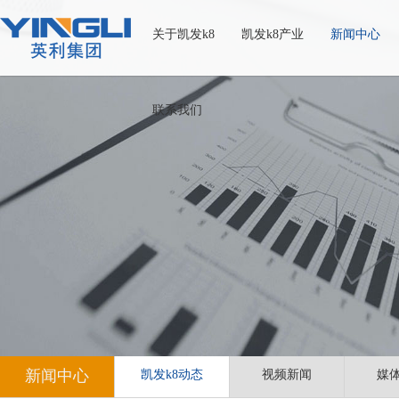
关于凯发k8
凯发k8产业
新闻中心
联系我们
新闻中心
凯发k8动态
视频新闻
媒