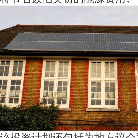
该投资计划还包括为地方议会