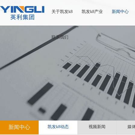
关于凯发k8
凯发k8产业
新闻中心
联系我们
新闻中心
凯发k8动态
视频新闻
媒