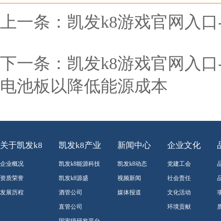
上一条：
凯发k8游戏官网入口
下一条：
凯发k8游戏官网入
电池板以降低能源成本
关于凯发k8
凯发k8产业
新闻中心
企业文化
企业概况
凯发k8能源科技
凯发k8动态
党建工会
资质荣誉
凯发k8源盛
视频新闻
社会责任
发展历程
酒管公司
媒体报道
文化活动
直管公司
环境贡献