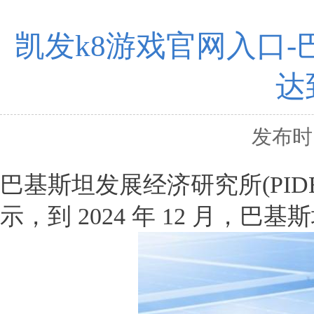
凯发k8游戏官网入口
达
发布时间
巴基斯坦发展经济研究所(PI
示，到 2024 年 12 月