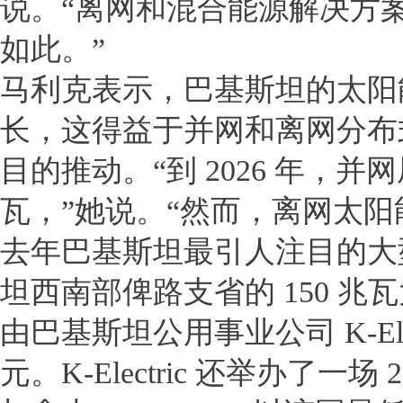
说。“离网和混合能源解决方
如此。”
马利克表示，巴基斯坦的太阳
长，这得益于并网和离网分布
目的推动。“到 2026 年，并
瓦，”她说。“然而，离网太
去年巴基斯坦最引人注目的大
坦西南部俾路支省的 150 
由巴基斯坦公用事业公司 K-Elec
元。K-Electric 还举办了