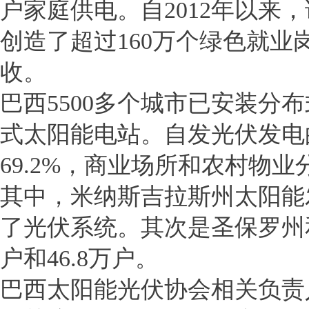
户家庭供电。自2012年以来
创造了超过160万个绿色就业
收。
巴西5500多个城市已安装分
式太阳能电站。自发光伏发电
69.2%，商业场所和农村物业
其中，米纳斯吉拉斯州太阳能
了光伏系统。其次是圣保罗州和
户和46.8万户。
巴西太阳能光伏协会相关负责