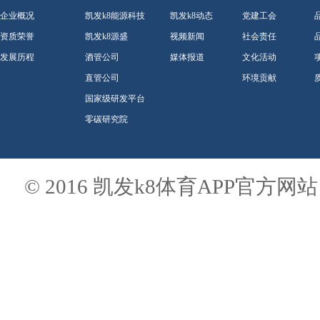
企业概况
凯发k8能源科技
凯发k8动态
党建工会
资质荣誉
凯发k8源盛
视频新闻
社会责任
发展历程
酒管公司
媒体报道
文化活动
直管公司
环境贡献
国家级研发平台
零碳研究院
© 2016 凯发k8体育APP官方网站