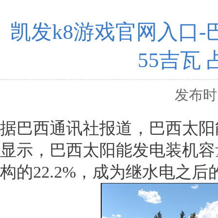
凯发k8游戏官网入口
55吉瓦
发布时间
据巴西通讯社报道，巴西太阳能光
显示，巴西太阳能发电装机容量
构的22.2%，成为继水电之