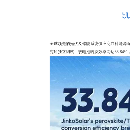
凯
全球领先的光伏及储能系统供应商晶科能源近
究所独立测试，该电池转换效率高达33.84