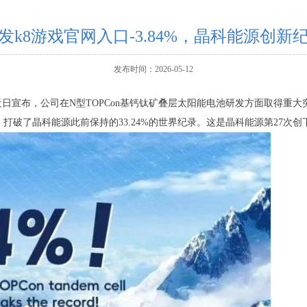
发k8游戏官网入口-3.84%，晶科能源创新
发布时间：2026-05-12
日宣布，公司在N型TOPCon基钙钛矿叠层太阳能电池研发方面取得重
%，打破了晶科能源此前保持的33.24%的世界纪录。这是晶科能源第27