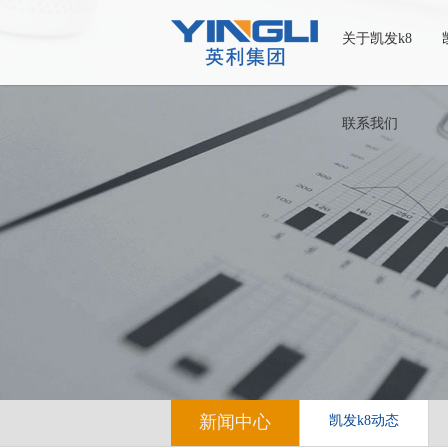
关于凯发k8
联系我们
新闻中心
凯发k8动态