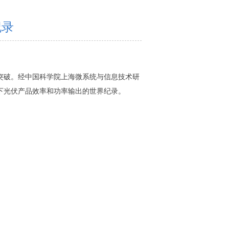
纪录
大突破。经中国科学院上海微系统与信息技术研
次创下光伏产品效率和功率输出的世界纪录。