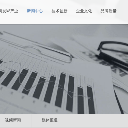
凯发k8产业
新闻中心
技术创新
企业文化
品牌质量
视频新闻
媒体报道