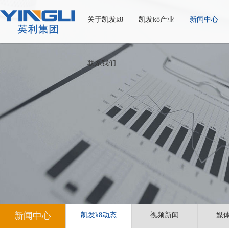
关于凯发k8
凯发k8产业
新闻中心
联系我们
新闻中心
凯发k8动态
视频新闻
媒