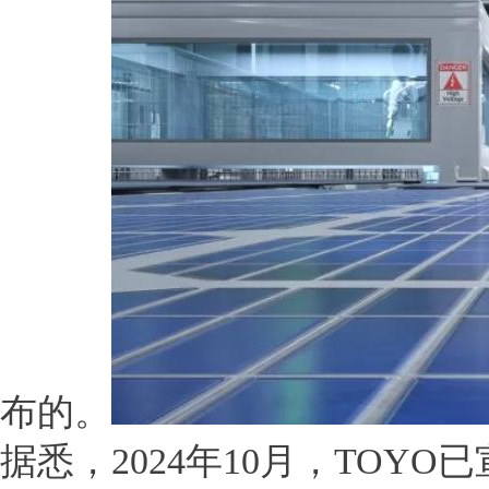
布的。
据悉，2024年10月，TOYO