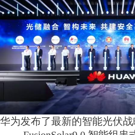
华为发布了最新的智能光伏战
—— FusionSolar9.0