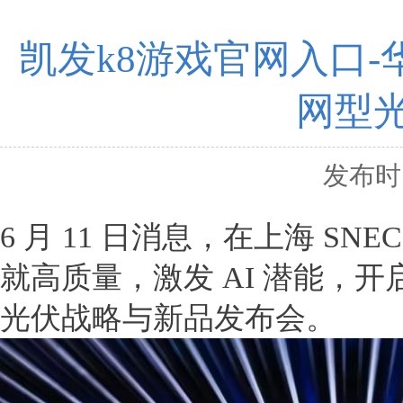
凯发k8游戏官网入口
网型
发布时间
6 月 11 日消息，在上海 S
就高质量，激发 AI 潜能，
光伏战略与新品发布会。