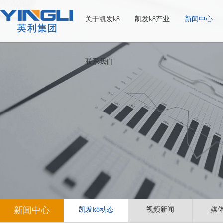
关于凯发k8
凯发k8产业
新闻中心
联系我们
新闻中心
凯发k8动态
视频新闻
媒