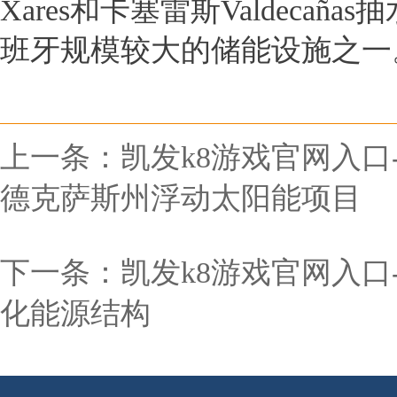
Xares和卡塞雷斯Valdecaña
班牙规模较大的储能设施之一
上一条：
凯发k8游戏官网入口-Thir
德克萨斯州浮动太阳能项目
下一条：
凯发k8游戏官网入
化能源结构