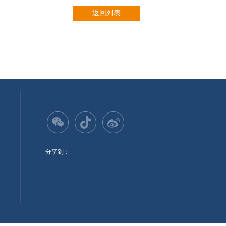
返回列表
分享到：