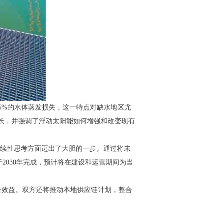
5%的水体蒸发损失，这一特点对缺水地区尤
的需求日益增长，并强调了浮动太阳能如何增强和改变现有
们在基础设施和可持续性思考方面迈出了大胆的一步。通过将未
2030年完成，预计将在建设和运营期间为当
合效益。双方还将推动本地供应链计划，整合