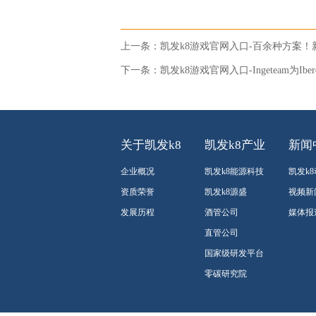
上一条：
凯发k8游戏官网入口-百余种方案
下一条：
凯发k8游戏官网入口-Ingeteam为I
关于凯发k8
凯发k8产业
新闻
企业概况
凯发k8能源科技
凯发k
资质荣誉
凯发k8源盛
视频新
发展历程
酒管公司
媒体报
直管公司
国家级研发平台
零碳研究院