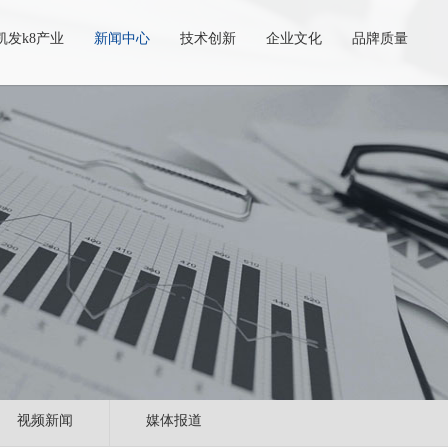
凯发k8产业
新闻中心
技术创新
企业文化
品牌质量
视频新闻
媒体报道