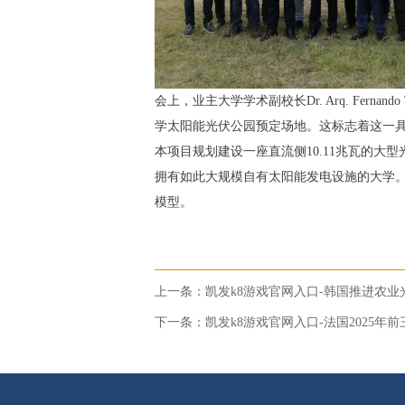
会上，业主大学学术副校长Dr. Arq. Fe
学太阳能光伏公园预定场地。这标志着这一
本项目规划建设一座直流侧10.11兆瓦的
拥有如此大规模自有太阳能发电设施的大学
模型。
上一条：
凯发k8游戏官网入口-韩国推进农
下一条：
凯发k8游戏官网入口-法国2025年