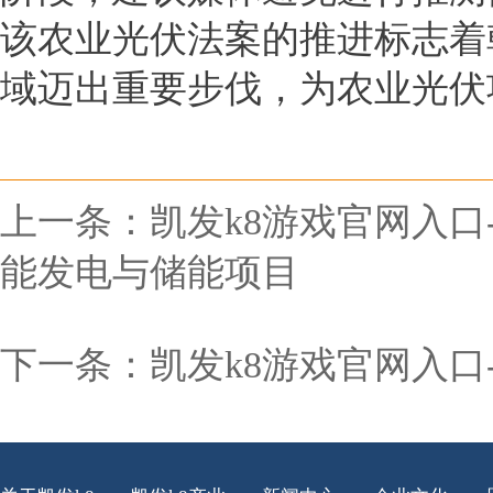
该农业光伏法案的推进标志着
域迈出重要步伐，为农业光伏
上一条：
凯发k8游戏官网入
能发电与储能项目
下一条：
凯发k8游戏官网入