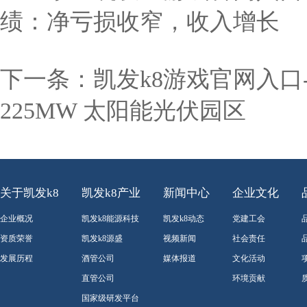
绩：净亏损收窄，收入增长
下一条：
凯发k8游戏官网入口-
225MW 太阳能光伏园区
关于凯发k8
凯发k8产业
新闻中心
企业文化
企业概况
凯发k8能源科技
凯发k8动态
党建工会
资质荣誉
凯发k8源盛
视频新闻
社会责任
发展历程
酒管公司
媒体报道
文化活动
直管公司
环境贡献
国家级研发平台