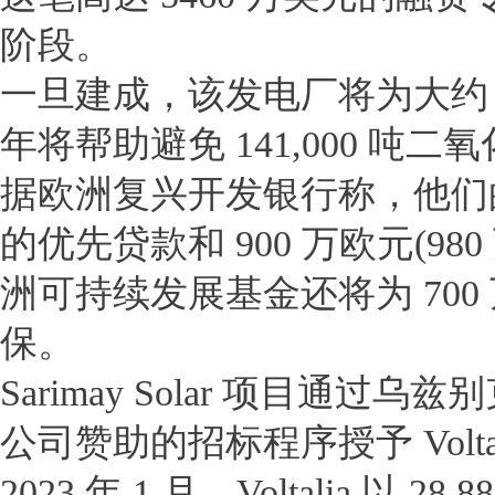
阶段。
一旦建成，该发电厂将为大约 6
年将帮助避免 141,000 吨二
据欧洲复兴开发银行称，他们的
的优先贷款和 900 万欧元(9
洲可持续发展基金还将为 70
保。
Sarimay Solar 项目
公司赞助的招标程序授予 Voltal
2023 年 1 月，Voltalia 