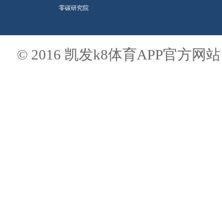
零碳研究院
© 2016 凯发k8体育APP官方网站