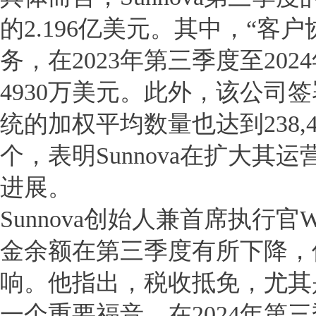
的2.196亿美元。其中，“
务，在2023年第三季度至20
4930万美元。此外，该公司签
统的加权平均数量也达到238,40
个，表明Sunnova在扩大
进展。
Sunnova创始人兼首席执行官Wil
金余额在第三季度有所下降，
响。他指出，税收抵免，尤其是
一个重要福音。在2024年第三