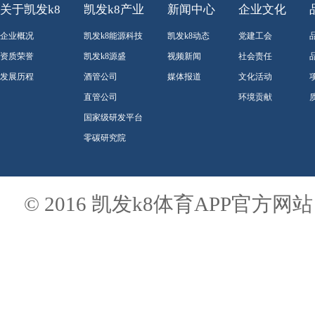
关于凯发k8
凯发k8产业
新闻中心
企业文化
企业概况
凯发k8能源科技
凯发k8动态
党建工会
资质荣誉
凯发k8源盛
视频新闻
社会责任
发展历程
酒管公司
媒体报道
文化活动
直管公司
环境贡献
国家级研发平台
零碳研究院
© 2016 凯发k8体育APP官方网站