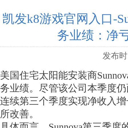
凯发k8游戏官网入口-Su
务业绩：净
发布时间
美国住宅太阳能安装商Sunno
务业绩。尽管该公司本季度仍面
连续第三个季度实现净收入增
所改善。
具体而言，Sunnova第三季度