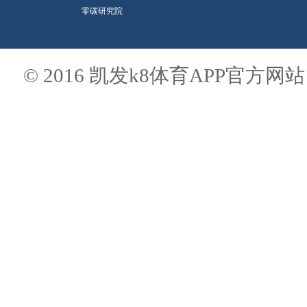
零碳研究院
© 2016 凯发k8体育APP官方网站