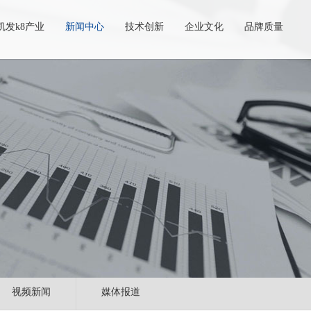
凯发k8产业
新闻中心
技术创新
企业文化
品牌质量
视频新闻
媒体报道