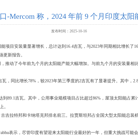
-Mercom 称，2024 年前 9 个月印度太阳
发布时间：2025-10-16
能项目安装量显著增长，总计达到16.4吉瓦，与2023年同期相比增长了167%以
能市场更新报告。
，推动了今年前九个月的太阳能产能大幅增加。与前九个月的安装量相比，
5吉瓦，同比增长78%，较2023年第三季度的2吉瓦有了显著提升。其中，
已达到89.1吉瓦。其中，公用事业规模项目占比超过86%，屋顶太阳能占
以上。
古吉拉特邦和卡纳塔克邦排名前三。拉贾斯坦邦占全国大型太阳能总装机容
席执行官Raj Prabhu表示，尽管印度有望迎来太阳能行业最好的一年，但重大