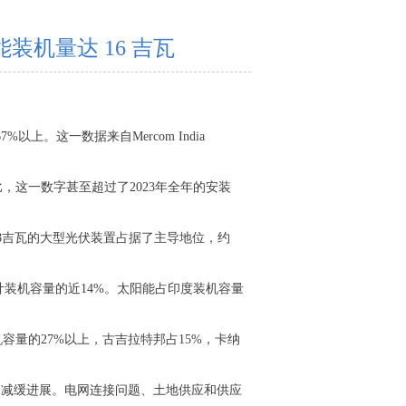
能装机量达 16 吉瓦
上。这一数据来自Mercom India
这一数字甚至超过了2023年全年的安装
2.8吉瓦的大型光伏装置占据了主导地位，约
累计装机容量的近14%。太阳能占印度装机容量
量的27%以上，古吉拉特邦占15%，卡纳
挑战可能会减缓进展。电网连接问题、土地供应和供应