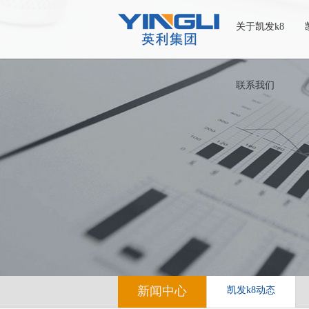
关于凯发k8
联系我们
新闻中心
凯发k8动态