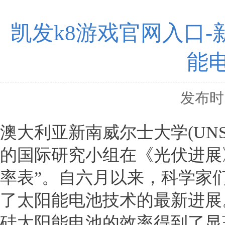
凯发k8游戏官网入口
能
发布时间
澳大利亚新南威尔士大学(UNSW)马
的国际研究小组在《光伏进展
率表”。自六月以来，科学家
了太阳能电池技术的最新进展
硅太阳能电池的效率得到了显