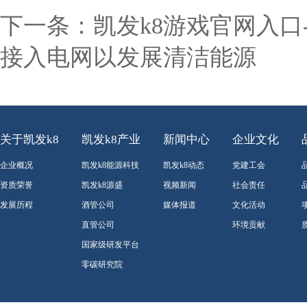
下一条：
凯发k8游戏官网入
接入电网以发展清洁能源
关于凯发k8
凯发k8产业
新闻中心
企业文化
企业概况
凯发k8能源科技
凯发k8动态
党建工会
资质荣誉
凯发k8源盛
视频新闻
社会责任
发展历程
酒管公司
媒体报道
文化活动
直管公司
环境贡献
国家级研发平台
零碳研究院