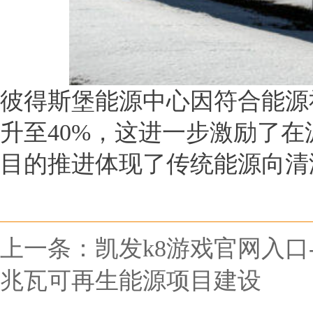
彼得斯堡能源中心因符合能源
升至40%，这进一步激励了
目的推进体现了传统能源向清
上一条：
凯发k8游戏官网入口-
兆瓦可再生能源项目建设