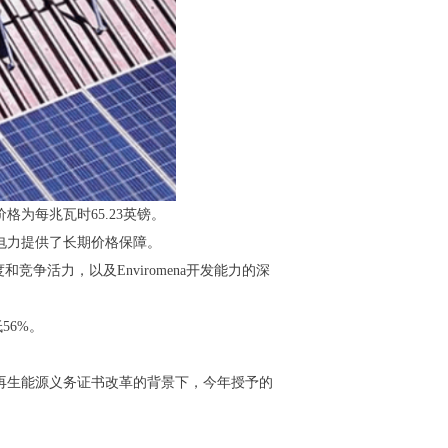
格为每兆瓦时65.23英镑。
电力提供了长期价格保障。
的成熟度和竞争活力，以及Enviromena开发能力的深
56%。
近期可再生能源义务证书改革的背景下，今年授予的