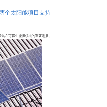
获得两个太阳能项目支持
，这标志着其在可再生能源领域的重要进展。