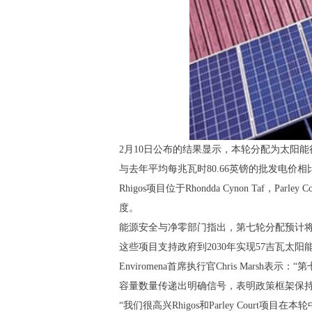
2月10日公布的结果显示，本轮分配为太阳能行
与去年平均每兆瓦时80.66英镑的批发电
Rhigos项目位于Rhondda Cynon Taf，
度。
能源安全与净零部门指出，第七轮分配预计将
这些项目支持政府到2030年实现57吉瓦太
Enviromena首席执行官Chris Ma
容量数量传递出明确信号，表明政策框架保持
“我们很高兴Rhigos和Parley Cour