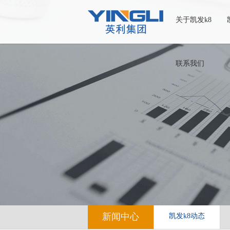
关于凯发k8
联系我们
新闻中心
凯发k8动态