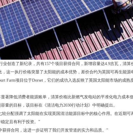
业创造了新纪录，共有157个项目获得合同，新增容量达4.9吉瓦，清算价
价相比，这一执行价格突显了太阳能的成本优势，差价合约为英国可再生能源
Parley Court Farm项目位于Dorset，它们的成功入选反映了英国太阳能市场
显著降低消费者能源账单，清算价格比新燃气发电站的平准化电力成本低
阳能容量的目标，该目标在《清洁电力2030行动计划》中明确提出。
rsh表示：“第七轮分配强调了太阳能在实现英国清洁能源目标中的核心作用。在
稳定且有利于投资。”
t项目在本轮中获得合同，这进一步证明了我们开发管道的实力和品质。”