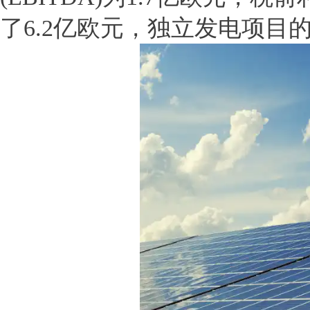
了6.2亿欧元，独立发电项目的