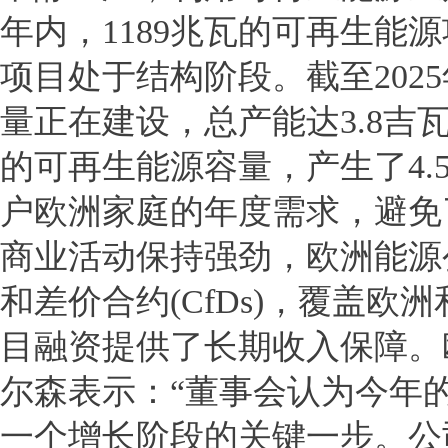
年内，1189兆瓦的可再生能
项目处于结构阶段。截至202
量正在建设，总产能达3.8吉瓦
的可再生能源容量，产生了4.
户欧洲家庭的年度需求，避免
商业活动保持强劲，欧洲能源公司
和差价合约(CfDs)，覆盖欧
目融资提供了长期收入保障。
尔森表示：“董事会认为今年
一个增长阶段的关键一步。公