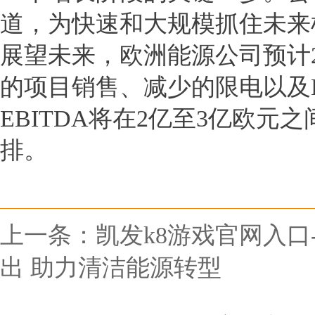
道，为快速和大规模抓住未来
展望未来，欧洲能源公司预计2
的项目销售、减少的限电以及B
EBITDA将在2亿至3亿欧
排。
上一条：
凯发k8游戏官网入
出 助力清洁能源转型