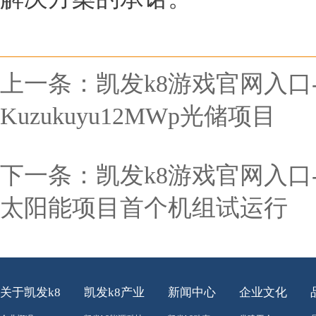
上一条：
凯发k8游戏官网入
Kuzukuyu12MWp光储项目
下一条：
凯发k8游戏官网入口
太阳能项目首个机组试运行
关于凯发k8
凯发k8产业
新闻中心
企业文化