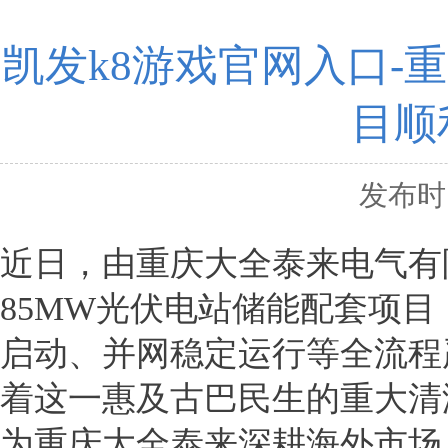
凯发k8游戏官网入口-
目顺
发布时间
近日，由重庆大全泰来电气有
85MW光伏电站储能配套项
启动、并网稳定运行等全流程
着这一惠及古巴民生的重大清
为重庆大全泰来深耕海外市场