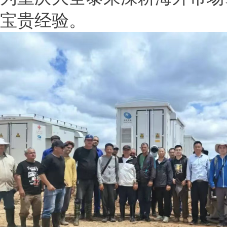
宝贵经验。