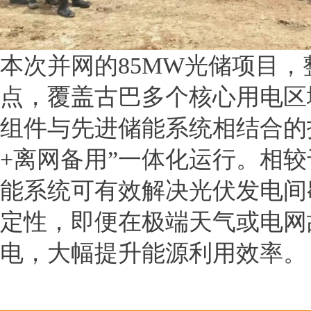
本次并网的85MW光储项目，
点，覆盖古巴多个核心用电区
组件与先进储能系统相结合的
+离网备用”一体化运行。相
能系统可有效解决光伏发电间
定性，即便在极端天气或电网
电，大幅提升能源利用效率。