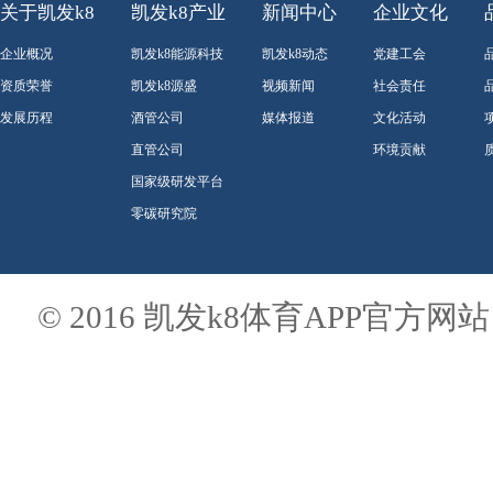
关于凯发k8
凯发k8产业
新闻中心
企业文化
企业概况
凯发k8能源科技
凯发k8动态
党建工会
资质荣誉
凯发k8源盛
视频新闻
社会责任
发展历程
酒管公司
媒体报道
文化活动
直管公司
环境贡献
国家级研发平台
零碳研究院
© 2016 凯发k8体育APP官方网站