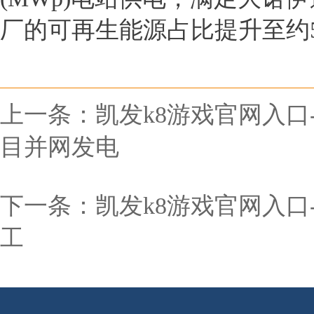
厂的可再生能源占比提升至约5
上一条：
凯发k8游戏官网入口
目并网发电
下一条：
凯发k8游戏官网入
工