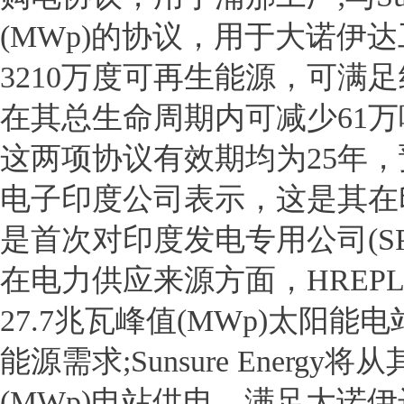
(MWp)的协议，用于大诺伊
3210万度可再生能源，可满
在其总生命周期内可减少61
这两项协议有效期均为25年，
电子印度公司表示，这是其在
是首次对印度发电专用公司(S
在电力供应来源方面，HRE
27.7兆瓦峰值(MWp)太阳
能源需求;Sunsure Energ
(MWp)电站供电，满足大诺