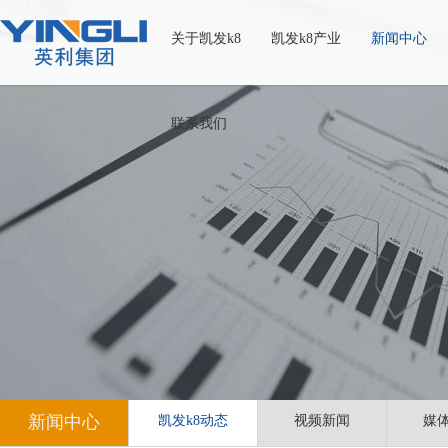
关于凯发k8
凯发k8产业
新闻中心
联系我们
新闻中心
凯发k8动态
视频新闻
媒