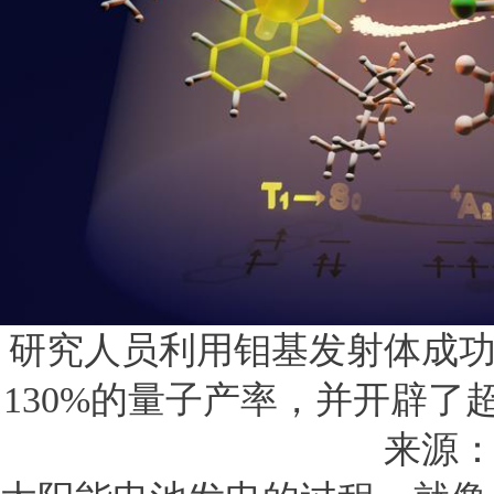
研究人员利用钼基发射体成
130%的量子产率，并开辟
来源