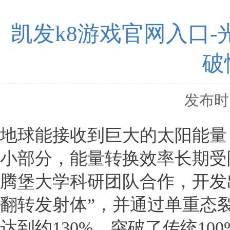
凯发k8游戏官网入口
破
发布时间
地球能接收到巨大的太阳能量
小部分，能量转换效率长期受
腾堡大学科研团队合作，开发
翻转发射体”，并通过单重态裂
达到约130%，突破了传统1