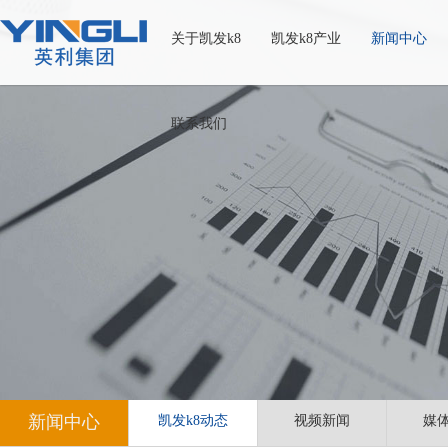
关于凯发k8
凯发k8产业
新闻中心
联系我们
新闻中心
凯发k8动态
视频新闻
媒