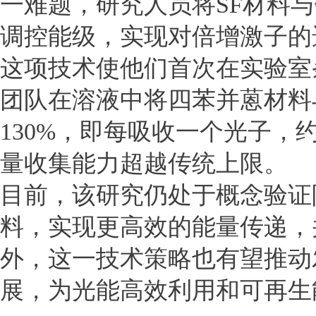
一难题，研究人员将SF材料
调控能级，实现对倍增激子的
这项技术使他们首次在实验室
团队在溶液中将四苯并蒽材料
130%，即每吸收一个光子，
量收集能力超越传统上限。
目前，该研究仍处于概念验证
料，实现更高效的能量传递，
外，这一技术策略也有望推动
展，为光能高效利用和可再生