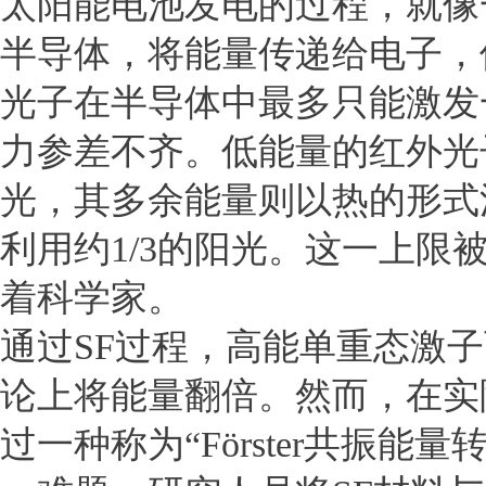
太阳能电池发电的过程，就像
半导体，将能量传递给电子，
光子在半导体中最多只能激发
力参差不齐。低能量的红外光
光，其多余能量则以热的形式
利用约1/3的阳光。这一上限
着科学家。
通过SF过程，高能单重态激
论上将能量翻倍。然而，在实
过一种称为“Förster共振能