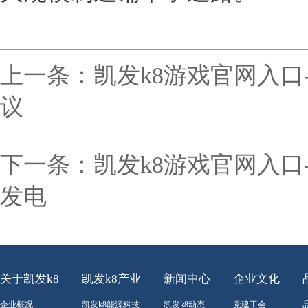
上一条：
凯发k8游戏官网入口
议
下一条：
凯发k8游戏官网入
发电
关于凯发k8
凯发k8产业
新闻中心
企业文化
企业概况
凯发k8能源科技
凯发k8动态
党建工会