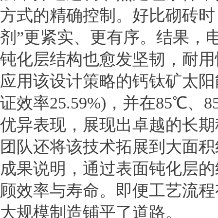
方式的精确控制。好比砌砖时
剂”更紧实、更有序。结果，
钝化层结构也愈发坚韧，耐用
应用该设计策略的钙钛矿太阳能
证效率25.59%)，并在85
优异表现，展现出卓越的长期
团队还将该技术拓展到大面积
成果说明，通过表面钝化层的
顾效率与寿命。即便工艺流程
大规模制造铺平了道路。