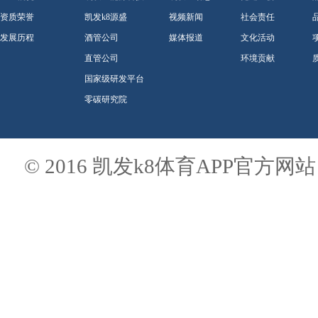
资质荣誉
凯发k8源盛
视频新闻
社会责任
发展历程
酒管公司
媒体报道
文化活动
直管公司
环境贡献
国家级研发平台
零碳研究院
© 2016 凯发k8体育APP官方网站