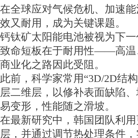
在全球应对气候危机、加速能
效又耐用，成为关键课题。
钙钛矿太阳能电池被视为下一
致命短板在于耐用性——高温
商业化之路因此受阻。
此前，科学家常用“3D/2D
层二维层，以修补表面缺陷、
易变形，性能随之滑坡。
在最新研究中，韩国团队利用更
层，并通过调节热处理条件，