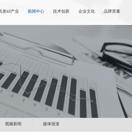
凯发k8产业
新闻中心
技术创新
企业文化
品牌质量
视频新闻
媒体报道