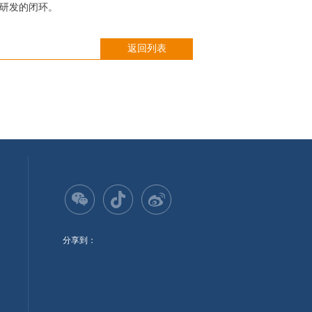
同研发的闭环。
返回列表
分享到：