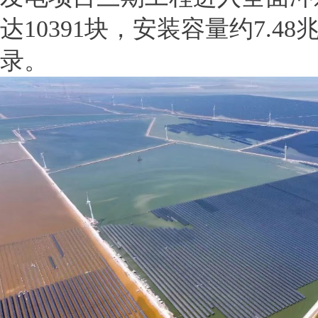
达10391块，安装容量约7.
录。