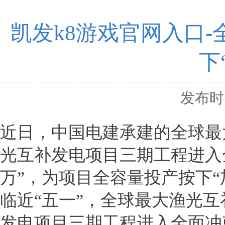
凯发k8游戏官网入口
下
发布时间
近日，中国电建承建的全球最
光互补发电项目三期工程进入
万”，为项目全容量投产按下“
临近“五一”，全球最大渔光
发电项目三期工程进入全面冲