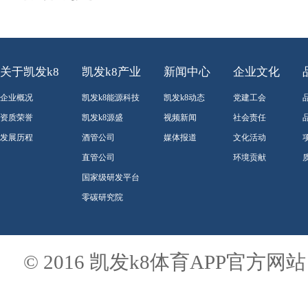
关于凯发k8
凯发k8产业
新闻中心
企业文化
企业概况
凯发k8能源科技
凯发k8动态
党建工会
资质荣誉
凯发k8源盛
视频新闻
社会责任
发展历程
酒管公司
媒体报道
文化活动
直管公司
环境贡献
国家级研发平台
零碳研究院
© 2016 凯发k8体育APP官方网站