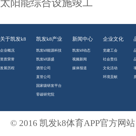
太阳能综合设施竣工
关于凯发k8
凯发k8产业
新闻中心
企业文化
企业概况
凯发k8能源科技
凯发k8动态
党建工会
资质荣誉
凯发k8源盛
视频新闻
社会责任
发展历程
酒管公司
媒体报道
文化活动
直管公司
环境贡献
国家级研发平台
零碳研究院
© 2016 凯发k8体育APP官方网站