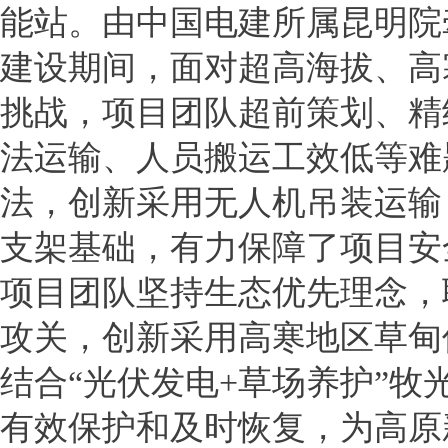
能站。由中国电建所属昆明院
建设期间，面对超高海拔、高
挑战，项目团队超前策划、精
法运输、人员搬运工效低等难
法，创新采用无人机吊装运输
支架基础，有力保障了项目安
项目团队坚持生态优先理念，
攻关，创新采用高寒地区草甸
结合“光伏发电+草场养护”
有效保护和及时恢复，为高原