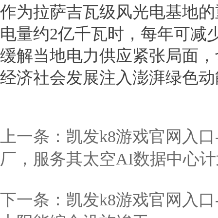
作为拉萨吉瓦级风光电基地的
电量约2亿千瓦时，每年可减少
缓解当地电力供应紧张局面，
经济社会发展注入澎湃绿色动
上一条：
凯发k8游戏官网入口-
厂，服务其太空AI数据中心计
下一条：
凯发k8游戏官网入口-杜