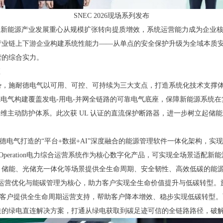
SNEC 2026现场系列发布
，新能源产业发展重心从规模扩张转向提质增效，系统运营能力成为企业
产业链上下游企业构建系统性能力——从单点的安全保护升级为全域本质
营的综合实力。
座
势，施耐德电气以可用、可控、可持续为三大支点，打造系统化技术支撑
耐德电气构建覆盖发电-用电-并网全链路的可靠电气底座，保障新能源系统
三维主动防护体系。此次获 UL 认证的直流保护断路器，进一步树立起储
 施耐德电气打造的“平台+数据+AI”深度融合的能源管理软件一体化架构，
nergy Operation电力综合运营系统作为核心数字化产品，可实现全场景
、储能、光储充一体化等场景提供全生命周期、安全韧性、高效低碳的能
运营优化与能碳管理为核心，助力客户实现全生命价值提升与低碳转型。施耐德电气
块，为客户提供全生命周期运营支持，帮助客户降本增效、稳步实现低碳转型
造的绿电直连解决方案，打通从绿电获取到碳足迹可信的全链路路径，破