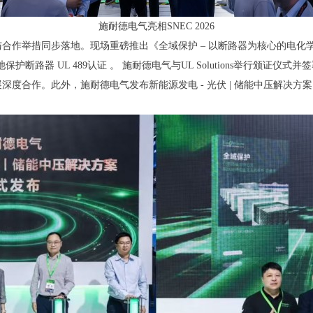
施耐德电气亮相SNEC 2026
作举措同步落地。现场重磅推出《全域保护 – 以断路器为核心的电化学储
保护断路器 UL 489认证 。 施耐德电气与UL Solutions举行颁证
度合作。此外，施耐德电气发布新能源发电 - 光伏 | 储能中压解决