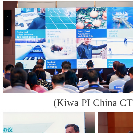
(Kiwa PI Chi