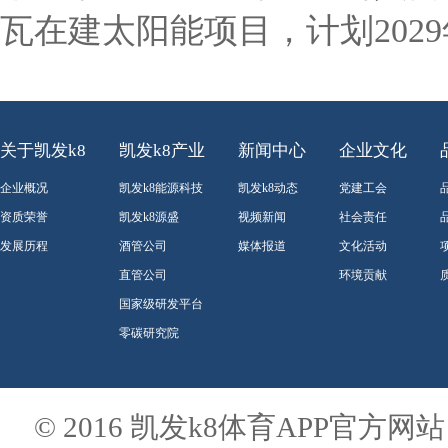
瓦在建太阳能项目，计划202
关于凯发k8
凯发k8产业
新闻中心
企业文化
企业概况
凯发k8能源科技
凯发k8动态
党建工会
资质荣誉
凯发k8源盛
视频新闻
社会责任
发展历程
酒管公司
媒体报道
文化活动
直管公司
环境贡献
国家级研发平台
零碳研究院
© 2016 凯发k8体育APP官方网站