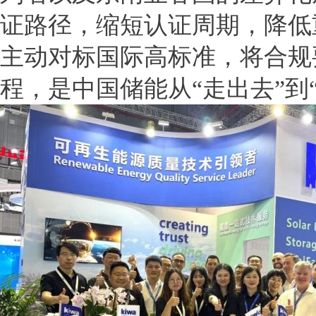
证路径，缩短认证周期，降低
主动对标国际高标准，将合规
程，是中国储能从“走出去”到