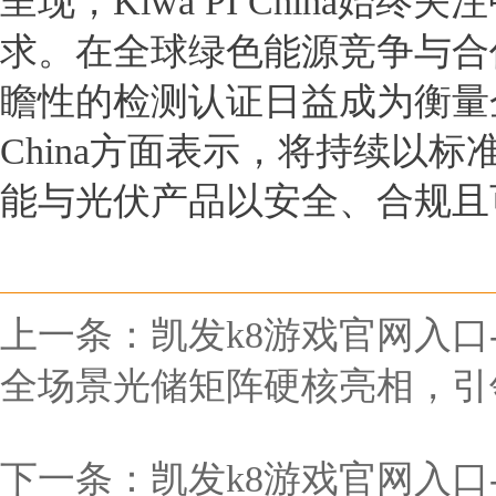
呈现，Kiwa PI China
求。在全球绿色能源竞争与合
瞻性的检测认证日益成为衡量企
China方面表示，将持续以
能与光伏产品以安全、合规且
上一条：
凯发k8游戏官网入口-
全场景光储矩阵硬核亮相，引
下一条：
凯发k8游戏官网入口-Qu