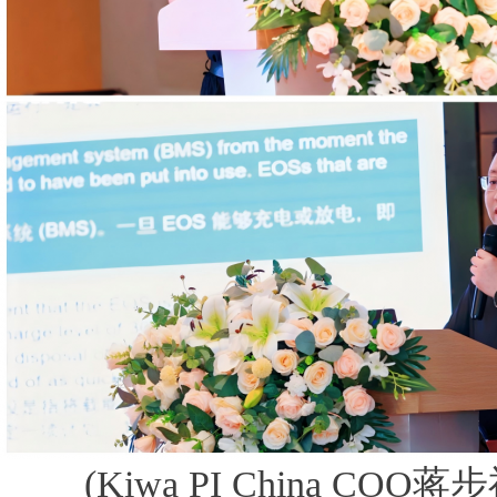
(Kiwa PI China 