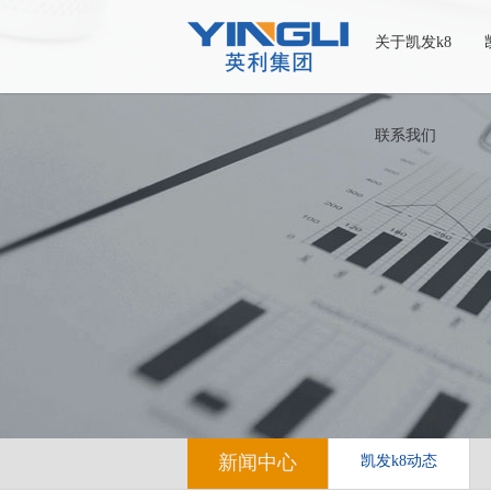
关于凯发k8
联系我们
新闻中心
凯发k8动态