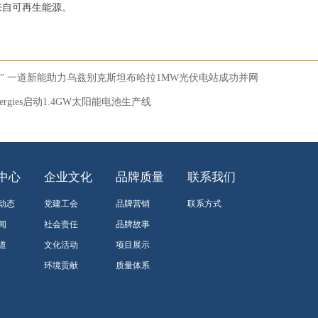
来自可再生能源。
珠” 一道新能助力乌兹别克斯坦布哈拉1MW光伏电站成功并网
nergies启动1.4GW太阳能电池生产线
中心
企业文化
品牌质量
联系我们
8动态
党建工会
品牌营销
联系方式
闻
社会责任
品牌故事
道
文化活动
项目展示
环境贡献
质量体系