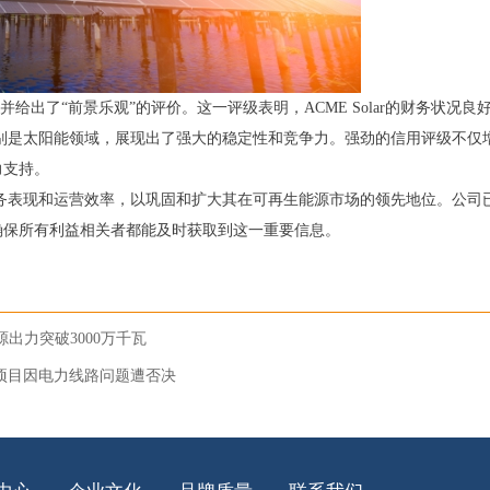
定为A+，并给出了“前景乐观”的评价。这一评级表明，ACME Solar的财务
域，特别是太阳能领域，展现出了强大的稳定性和竞争力。强劲的信用评级不
力支持。
提升财务表现和运营效率，以巩固和扩大其在可再生能源市场的领先地位。公
确保所有利益相关者都能及时获取到这一重要信息。
出力突破3000万千瓦
a光伏项目因电力线路问题遭否决