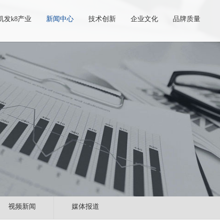
凯发k8产业
新闻中心
技术创新
企业文化
品牌质量
视频新闻
媒体报道