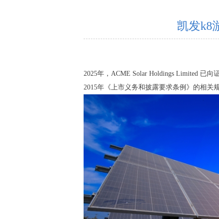
凯发k8
2025年，ACME Solar Holdings 
2015年《上市义务和披露要求条例》的相