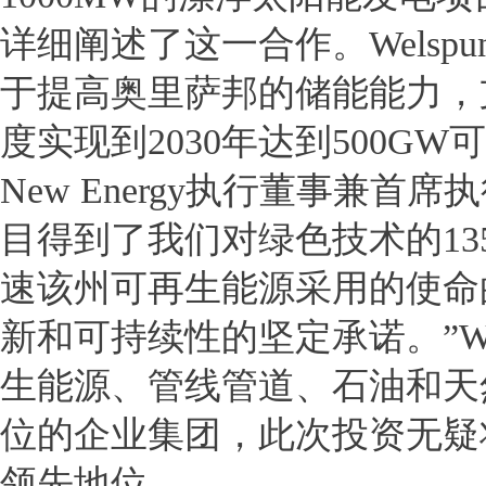
详细阐述了这一合作。Welspun
于提高奥里萨邦的储能能力，
度实现到2030年达到500GW
New Energy执行董事兼首席执行
目得到了我们对绿色技术的13
速该州可再生能源采用的使命
新和可持续性的坚定承诺。”Wel
生能源、管线管道、石油和天
位的企业集团，此次投资无疑
领先地位。