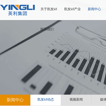
关于凯发k8
凯发k8产业
新闻中心
联系我们
新闻中心
凯发k8动态
视频新闻
媒