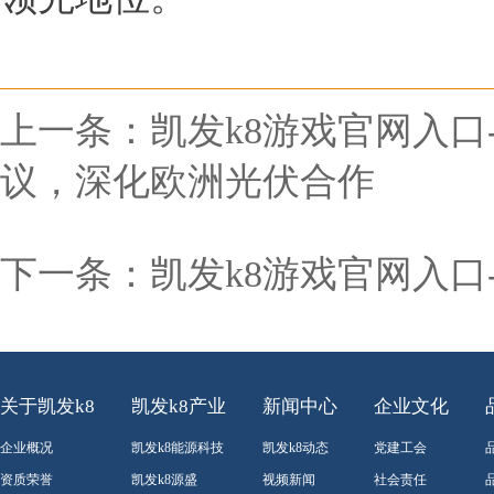
上一条：
凯发k8游戏官网入口-隆
议，深化欧洲光伏合作
下一条：
凯发k8游戏官网入口
关于凯发k8
凯发k8产业
新闻中心
企业文化
企业概况
凯发k8能源科技
凯发k8动态
党建工会
资质荣誉
凯发k8源盛
视频新闻
社会责任