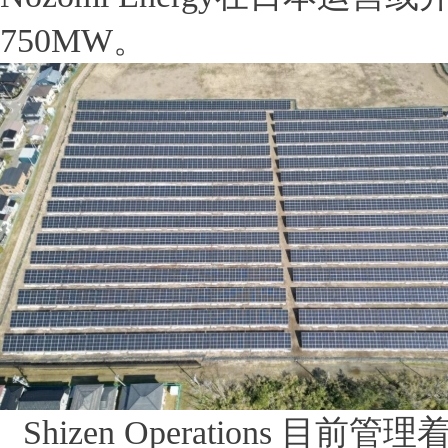
750MW。
Shizen Operations 目前